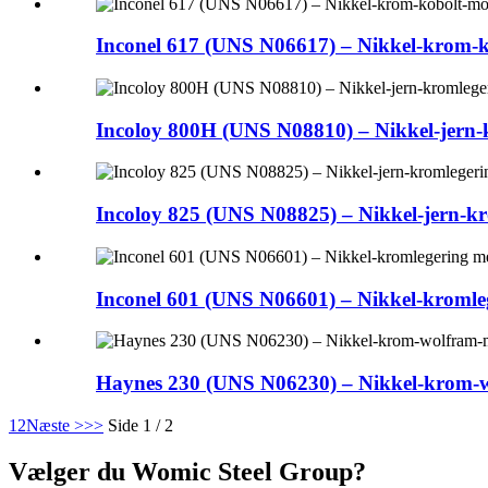
Inconel 617 (UNS N06617) – Nikkel-krom-k
Incoloy 800H (UNS N08810) – Nikkel-jern-k
Incoloy 825 (UNS N08825) – Nikkel-jern-kro
Inconel 601 (UNS N06601) – Nikkel-kromle
Haynes 230 (UNS N06230) – Nikkel-krom-wo
1
2
Næste >
>>
Side 1 / 2
Vælger du Womic Steel Group?