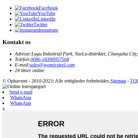
Facebook
YouTube
LinkedIn
Twitter
Instagram
Kontakt os
Adresse:
Lugu Industrial Park, YueLu-distriktet, Changsha Cit
Telefon:
0086-18390957568
E-mail:
sales@womicsteel.com
24 timer online
© Ophavsret - 2010-2023: Alle rettigheder forbeholdes.
Sitemap
-
TO
Send e-mail
WhatsApp
WhatsApp
x