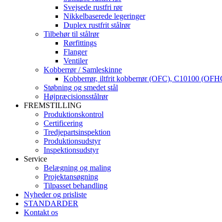
Svejsede rustfri rør
Nikkelbaserede legeringer
Duplex rustfrit stålrør
Tilbehør til stålrør
Rørfittings
Flanger
Ventiler
Kobberrør / Samleskinne
Kobberrør, iltfrit kobberrør (OFC), C10100 (OFHC)
Støbning og smedet stål
Højpræcisionsstålrør
FREMSTILLING
Produktionskontrol
Certificering
Tredjepartsinspektion
Produktionsudstyr
Inspektionsudstyr
Service
Belægning og maling
Projektansøgning
Tilpasset behandling
Nyheder og prisliste
STANDARDER
Kontakt os