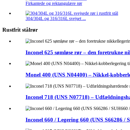
Firkantede og rektangulære rør
304/304L og 316/316L svejset ...
Rustfrit stålrør
Inconel 625 sømløse rør – den foretrukne ni
Monel 400 (UNS N04400) – Nikkel-kobberle
Inconel 718 (UNS N07718) – Udfældningshær
Inconel 660 / Legering 660 (UNS S66286 / 