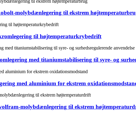
obolt-molybdænlegering til ekstrem højtemperaturbr
romlegering til højtemperaturkrybedrift
mlegering med titaniumstabilisering til syre- og surh
gering med aluminium for ekstrem oxidationsmodstan
lfram-molybdænlegering til ekstrem højtemperaturdr