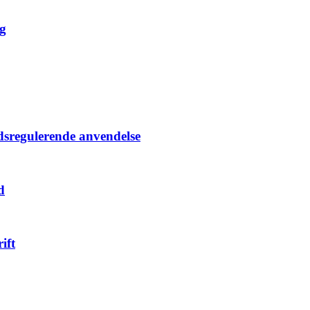
ug
edsregulerende anvendelse
d
ift