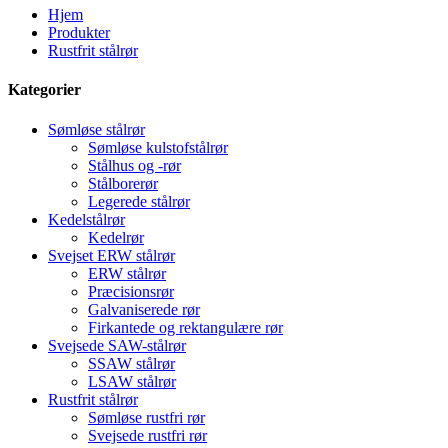
Hjem
Produkter
Rustfrit stålrør
Kategorier
Sømløse stålrør
Sømløse kulstofstålrør
Stålhus og -rør
Stålborerør
Legerede stålrør
Kedelstålrør
Kedelrør
Svejset ERW stålrør
ERW stålrør
Præcisionsrør
Galvaniserede rør
Firkantede og rektangulære rør
Svejsede SAW-stålrør
SSAW stålrør
LSAW stålrør
Rustfrit stålrør
Sømløse rustfri rør
Svejsede rustfri rør