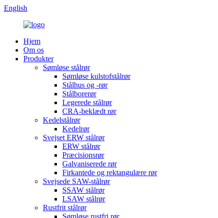
English
Hjem
Om os
Produkter
Sømløse stålrør
Sømløse kulstofstålrør
Stålhus og -rør
Stålborerør
Legerede stålrør
CRA-beklædt rør
Kedelstålrør
Kedelrør
Svejset ERW stålrør
ERW stålrør
Præcisionsrør
Galvaniserede rør
Firkantede og rektangulære rør
Svejsede SAW-stålrør
SSAW stålrør
LSAW stålrør
Rustfrit stålrør
Sømløse rustfri rør